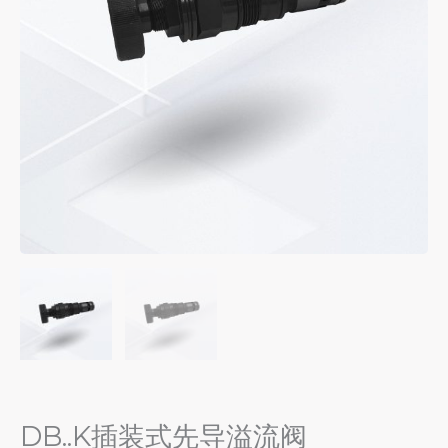
DB..K插装式先导溢流阀