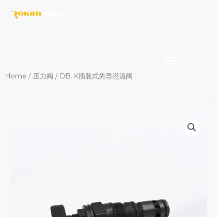
Skip
to
content
Home
/
压力阀
/ DB..K插装式先导溢流阀